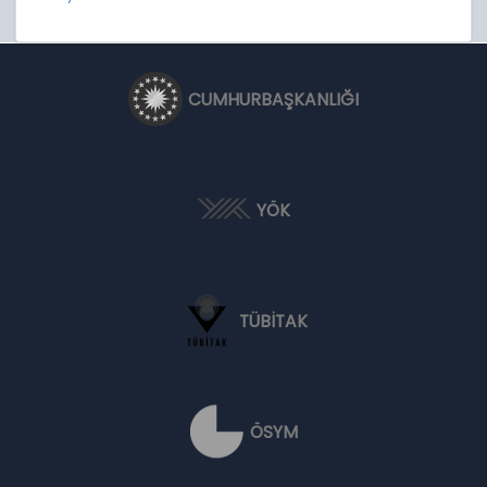
CUMHURBAŞKANLIĞI
YÖK
TÜBİTAK
ÖSYM