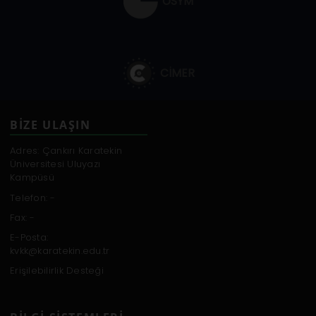
ÖSYM
CİMER
BİZE ULAŞIN
Adres: Çankırı Karatekin
Üniversitesi Uluyazı
Kampüsü
Telefon: -
Fax: -
E-Posta:
kvkk@karatekin.edu.tr
Erişilebilirlik Desteği