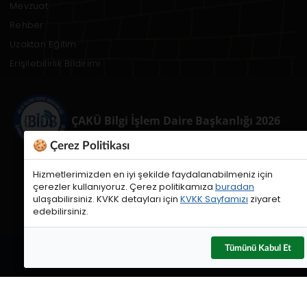
Mevzuat
Rehber
Uzaktan Eğitim
Erişilebilirlik Bildirimi
ÇAKÜ Bilgi İşlem Daire Başkanlığı 2026
🍪 Çerez Politikası
Hizmetlerimizden en iyi şekilde faydalanabilmeniz için
çerezler kullanıyoruz. Çerez politikamıza
buradan
ulaşabilirsiniz. KVKK detayları için
KVKK Sayfamızı
ziyaret
edebilirsiniz.
Tümünü Kabul Et
Web Sorumluları