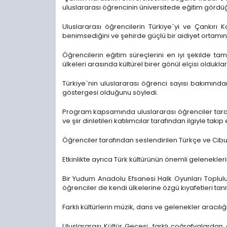
uluslararası öğrencinin üniversitede eğitim gördü
Uluslararası öğrencilerin Türkiye`yi ve Çankırı 
benimsediğini ve şehirde güçlü bir aidiyet ortamın
Öğrencilerin eğitim süreçlerini en iyi şekilde ta
ülkeleri arasında kültürel birer gönül elçisi oldukları
Türkiye`nin uluslararası öğrenci sayısı bakımında
göstergesi olduğunu söyledi.
Program kapsamında uluslararası öğrenciler tarafın
ve şiir dinletileri katılımcılar tarafından ilgiyle takip 
Öğrenciler tarafından seslendirilen Türkçe ve Cibu
Etkinlikte ayrıca Türk kültürünün önemli gelenekleri
Bir Yudum Anadolu Efsanesi Halk Oyunları Topluluğu
öğrenciler de kendi ülkelerine özgü kıyafetleri tanıtt
Farklı kültürlerin müzik, dans ve gelenekler aracılı
Uluslararası Kültür Gecesi, farklı coğrafyalardan