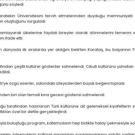
ğünü söyledi.
Karatekin Üniversitesini tercih etmelerinden duyduğu memnuniyeti d
ın oluştuğunu vurguladı.
mamlayarak ülkelerine faydalı bireyler olarak dönmelerini temenni e
nı ifade etti.
n dünyada ilk sıralarda yer aldığını belirten Karataş, bu başarının
dan çeşitli kültürel gösteriler sahnelendi. Cibuti kültürünü yansıta
edildi.
ti’ye özgü eserler, salondaki izleyicilerden büyük beğeni topladı.
nden biri olan temsili kına gecesi gösterisi sahnelendi.
 tarafından hazırlanan Türk kültürüne ait geleneksel kıyafetlerin se
ıkları özel bir defile gerçekleştirdi.
ğıyla buluştuğu program, katılımcıların hep birlikte halay çekmesiyle so
 gelen öğrencilerin kültürel miraslarını paylaşmalarına imkân sağlark