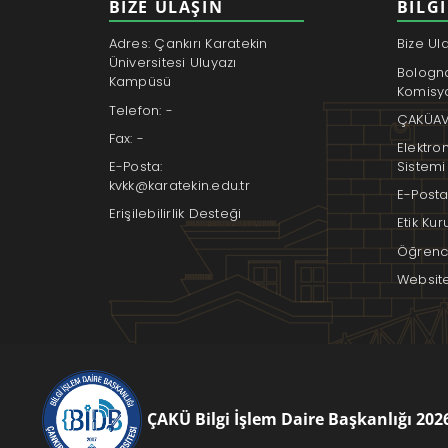
BİZE ULAŞIN
BILGI
Adres: Çankırı Karatekin
Bize Ul
Üniversitesi Uluyazı
Bologn
Kampüsü
Komisy
Telefon: -
ÇAKÜAV
Fax: -
Elektro
E-Posta:
Sistemi
kvkk@karatekin.edu.tr
E-Posta
Erişilebilirlik Desteği
Etik Ku
Öğrenci
Websit
ÇAKÜ Bilgi İşlem Daire Başkanlığı 202