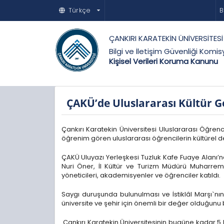
Türkçe
B
ÇANKIRI KARATEKİN ÜNİVERSİTESİ
Bilgi ve İletişim Güvenliği Komi
Kişisel Verileri Koruma Kanunu
ÇAKÜ’de Uluslararası Kültür G
Çankırı Karatekin Üniversitesi Uluslararası Öğren
öğrenim gören uluslararası öğrencilerin kültürel d
ÇAKÜ Uluyazı Yerleşkesi Tuzluk Kafe Fuaye Alanı’nda
Nuri Öner, İl Kültür ve Turizm Müdürü Muharrem
yöneticileri, akademisyenler ve öğrenciler katıldı.
Saygı duruşunda bulunulması ve İstiklâl Marşı`nı
üniversite ve şehir için önemli bir değer olduğunu be
Çankırı Karatekin Üniversitesinin bugüne kadar 5 b