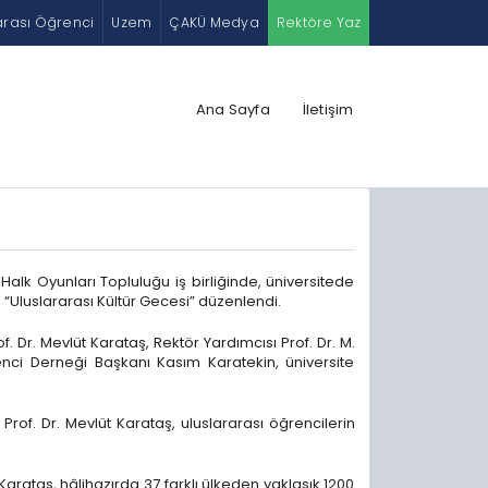
arası Öğrenci
Uzem
ÇAKÜ Medya
Rektöre Yaz
Ana Sayfa
İletişim
alk Oyunları Topluluğu iş birliğinde, üniversitede
 “Uluslararası Kültür Gecesi” düzenlendi.
. Dr. Mevlüt Karataş, Rektör Yardımcısı Prof. Dr. M.
nci Derneği Başkanı Kasım Karatekin, üniversite
of. Dr. Mevlüt Karataş, uluslararası öğrencilerin
arataş, hâlihazırda 37 farklı ülkeden yaklaşık 1200