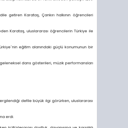
ile getiren Karataş, Çankırı halkının öğrencileri
den Karataş, uluslararası öğrencilerin Türkiye ile
 Türkiye`nin eğitim alanındaki güçlü konumunun bir
n geleneksel dans gösterileri, müzik performansları
rgilendiği defile büyük ilgi görürken, uluslararası
na erdi.
en kültürlerarası dostluk, dayanışma ve karşılıklı