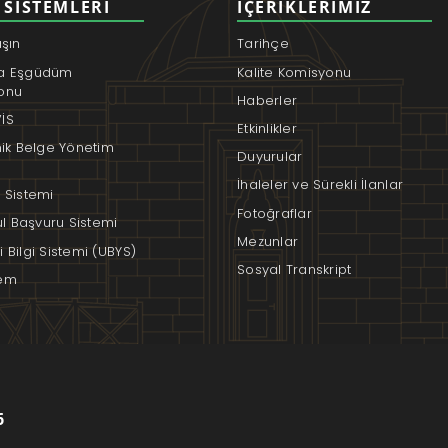
 SISTEMLERI
İÇERIKLERIMIZ
aşın
Tarihçe
a Eşgüdüm
Kalite Komisyonu
onu
Haberler
İS
Etkinlikler
nik Belge Yönetim
Duyurular
İhaleler ve Sürekli İlanlar
 Sistemi
Fotoğraflar
rul Başvuru Sistemi
Mezunlar
 Bilgi Sistemi (UBYS)
Sosyal Transkript
em
6