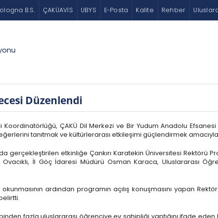
ologna B.S.
ÇAKÜAVİS
UBYS
E-Posta
Kalite
Rehber
Uluslar
syonu
ecesi Düzenlendi
ci Koordinatörlüğü, ÇAKÜ Dil Merkezi ve Bir Yudum Anadolu Efsanesi H
eğerlerini tanıtmak ve kültürlerarası etkileşimi güçlendirmek amacıyla
 gerçekleştirilen etkinliğe Çankırı Karatekin Üniversitesi Rektörü Prof
 Ovacıklı, İl Göç İdaresi Müdürü Osman Karaca, Uluslararası Öğre
n okunmasının ardından programın açılış konuşmasını yapan Rektör Pr
lirtti.
inden fazla uluslararası öğrenciye ev sahipliği yaptığını ifade eden K